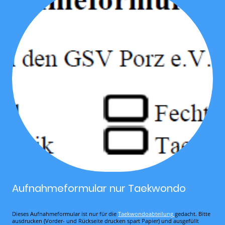
Aufnahmeformular nur Taekwondo
Dieses Aufnahmeformular ist nur für die
Taekwondoabteilung
gedacht. Bitte
ausdrucken (Vorder- und Rückseite drucken spart Papier) und ausgefüllt